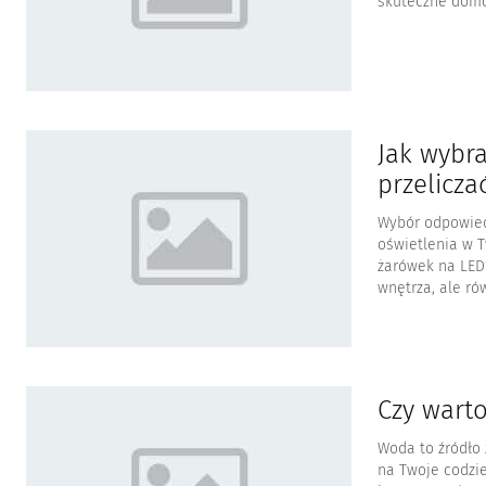
skuteczne domo
Jak wybr
przelicza
Wybór odpowied
oświetlenia w T
żarówek na LED
wnętrza, ale ró
Czy wart
Woda to źródło 
na Twoje codzi