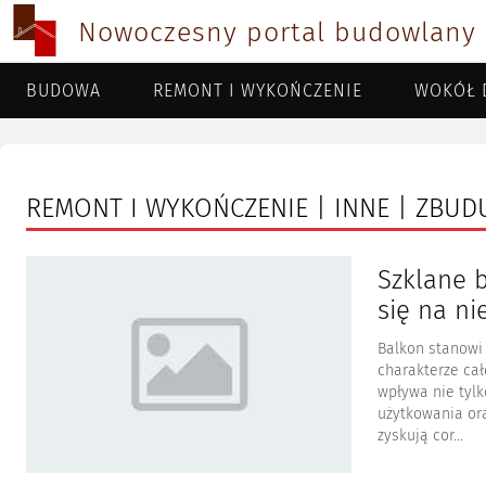
Nowoczesny portal budowlany
BUDOWA
REMONT I WYKOŃCZENIE
WOKÓŁ 
REMONT I WYKOŃCZENIE | INNE | ZBU
Szklane 
się na n
Balkon stanowi 
charakterze cał
wpływa nie tylk
użytkowania or
zyskują cor...