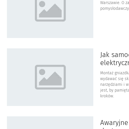
Warszawie. O z
pomysłodawczyn
Jak samo
elektrycz
Montaż gniazdka
wydawać się sk
narzędziami i 
jest, by pamięt
kroków.
Awaryjne