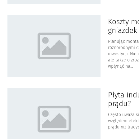
Koszty mo
gniazdek
Planując monta
różnorodnymi c
inwestycji. Nie
ale także o zro
wpłynąć na...
Płyta ind
prądu?
Często uważa s
względem efekt
prądu niż trady