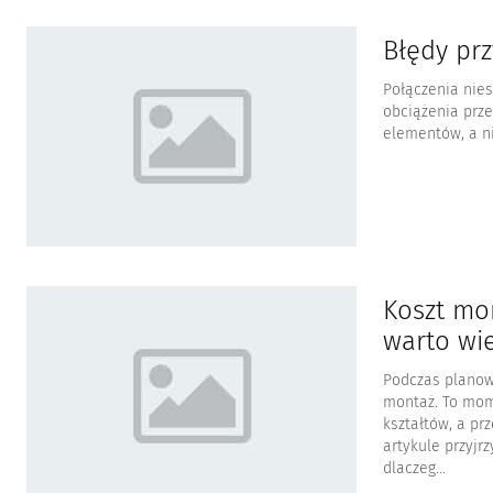
Błędy prz
Połączenia nies
obciążenia prz
elementów, a ni
Koszt mo
warto wi
Podczas planowa
montaż. To mom
kształtów, a prz
artykule przyjr
dlaczeg...