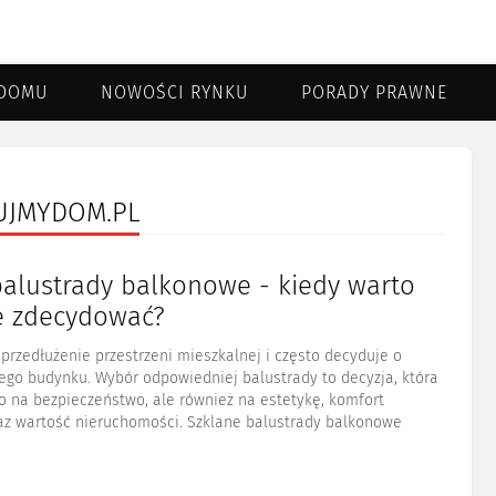
DOMU
NOWOŚCI RYNKU
PORADY PRAWNE
DUJMYDOM.PL
balustrady balkonowe - kiedy warto
ie zdecydować?
przedłużenie przestrzeni mieszkalnej i często decyduje o
ego budynku. Wybór odpowiedniej balustrady to decyzja, która
o na bezpieczeństwo, ale również na estetykę, komfort
az wartość nieruchomości. Szklane balustrady balkonowe