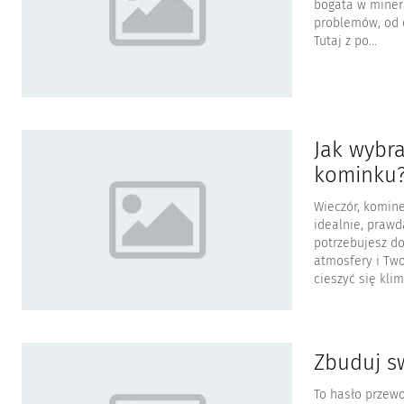
bogata w miner
problemów, od 
Tutaj z po...
Jak wybr
kominku
Wieczór, komine
idealnie, prawd
potrzebujesz do
atmosfery i Tw
cieszyć się klim.
Zbuduj s
To hasło przewo