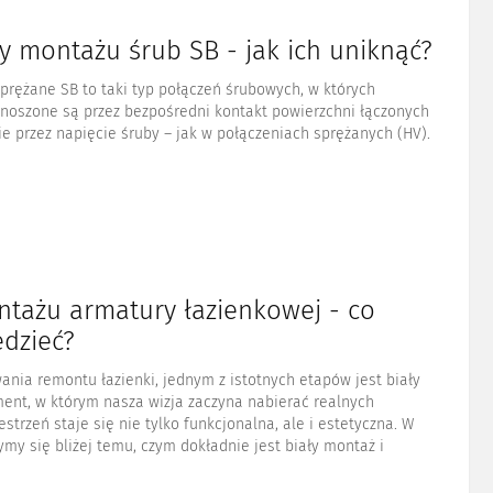
y montażu śrub SB - jak ich uniknąć?
prężane SB to taki typ połączeń śrubowych, w których
enoszone są przez bezpośredni kontakt powierzchni łączonych
e przez napięcie śruby – jak w połączeniach sprężanych (HV).
ntażu armatury łazienkowej - co
edzieć?
nia remontu łazienki, jednym z istotnych etapów jest biały
ent, w którym nasza wizja zaczyna nabierać realnych
estrzeń staje się nie tylko funkcjonalna, ale i estetyczna. W
zymy się bliżej temu, czym dokładnie jest biały montaż i