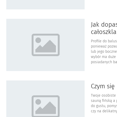
Jak dopa
całoszkl
Profile do bal
ponieważ pozwa
lub jego boczne
wybór ma duże z
posiadanych ba.
Czym się
Twoje osobiste
sauną fińską a 
do gustu, pomyś
czy na delikatn