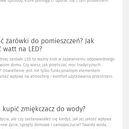
we sposoby, które pomogą Ci uporać się z tym problemem.
ać żarówki do pomieszczeń? Jak
ć watt na LED?
niej żarówki LED to ważny krok w zapewnieniu odpowiedniego
woim domu. Czy wiesz, jak przeliczać moc tradycyjnych
? Oświetlenie jest nie tylko funkcjonalnym elementem
wnież wpływa na atmosferę i komfort użytkowania przestrzeni.
o kupić zmiękczacz do wody?
życia, ale czy zastanawiałeś się kiedyś, jak jej jakość wpływa
enne życie, sprzęty domowe i samopoczucie? Twarda woda,