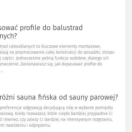
sować profile do balustrad
anych?
ustrad całoszklanych to kluczowe elementy montażowe,
lają na przymocowanie całej konstrukcji do posadzki, stropu
j części. Jednocześnie pełnią funkcje ozdobne, dlatego ich
naczenie. Zastanawiasz się, jak dopasować profile do
..
 różni sauna fińska od sauny parowej?
 preferencje odgrywają decydującą rolę w wyborze pomiędzy
parową. Kiedy rozważasz, które ciepło bardziej przypadnie Ci
l również, czy zależy Ci bardziej na intensywnym rozgrzaniu,
ym nawilżeniu i odprężeniu.