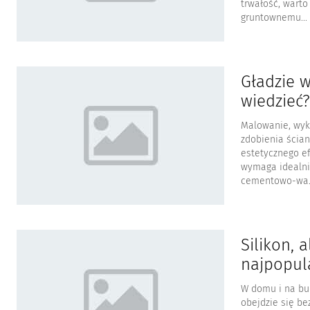
trwałość, wart
gruntownemu...
Gładzie w
wiedzieć?
Malowanie, wykl
zdobienia ścia
estetycznego e
wymaga idealni
cementowo-wa..
Silikon, a
najpopula
W domu i na bud
obejdzie się be