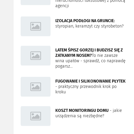
nieruchomości luksusowej z pomocą
agencji
IZOLACJA PODŁOGI NA GRUNCIE:
styropian, keramzyt czy styrobeton?
LATEM ŚPISZ GORZEJ I BUDZISZ SIĘ Z
ZATKANYM NOSEM?
To nie zawsze
wina upałów - sprawdź, co naprawdę
pogarsz...
FUGOWANIE I SILIKONOWANIE PŁYTEK
- praktyczny przewodnik krok po
kroku
KOSZT MONITORINGU DOMU
- jakie
urządzenia są niezbędne?