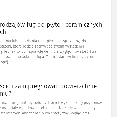
 rodzajów fug do płytek ceramicznych
ych
o domu lub mieszkania to dopiero początek drogi do
estrzeni, która będzie zachwycać swoim wyglądem i
ą. Jednak to, co naprawdę definiuje wygląd i trwałość ścian
 odpowiednio dobrana fuga. To ona stanowi finalny akcent
spój...
yścić i zaimpregnować powierzchnie
omu?
r, marmur, granit czy beton, z których wykonuje się przydomowe
o materiały wyjątkowo podatne na działanie wilgoci i innych
sferycznych. Aby zadbać o ich estetyczny wygląd oraz