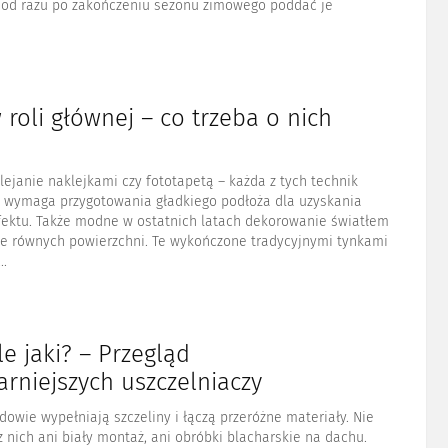
o od razu po zakończeniu sezonu zimowego poddać je
 roli głównej – co trzeba o nich
ejanie naklejkami czy fototapetą – każda z tych technik
n wymaga przygotowania gładkiego podłoża dla uzyskania
fektu. Także modne w ostatnich latach dekorowanie światłem
e równych powierzchni. Te wykończone tradycyjnymi tynkami
.
le jaki? – Przegląd
rniejszych uszczelniaczy
owie wypełniają szczeliny i łączą przeróżne materiały. Nie
z nich ani biały montaż, ani obróbki blacharskie na dachu.