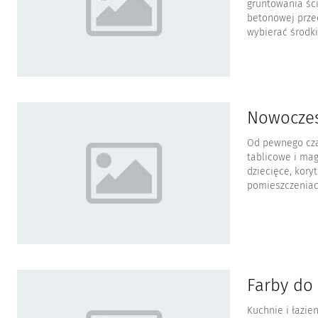
gruntowania śc
betonowej prze
wybierać środki.
Nowoczes
Od pewnego czas
tablicowe i ma
dziecięce, kory
pomieszczeniac
Farby do 
Kuchnie i łazie