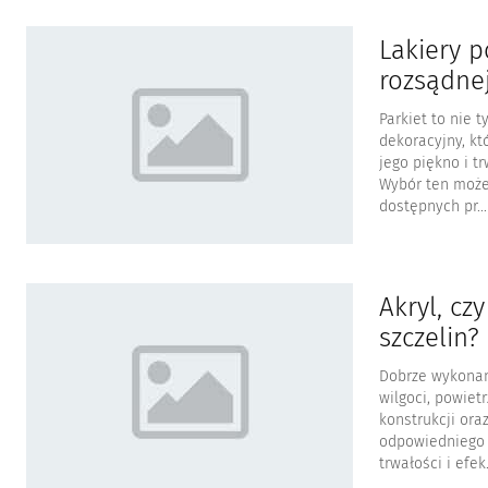
Lakiery p
rozsądnej
Parkiet to nie 
dekoracyjny, k
jego piękno i t
Wybór ten może
dostępnych pr...
Akryl, cz
szczelin?
Dobrze wykonan
wilgoci, powiet
konstrukcji ora
odpowiedniego 
trwałości i efek.