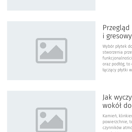
Przegląd
i gresow
Wybór płytek d
stworzenia prz
funkcjonalności
oraz podłóg, to
łączący płytki w 
Jak wycz
wokół d
Kamień, klinkie
powierzchnie, t
czynników atmo