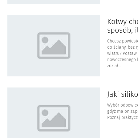
Kotwy che
sposób, i
Chcesz powiesić
do ściany, bez
wiatru? Postaw
nowoczesnego b
zdział...
Jaki sili
Wybór odpowiedn
gdyż ma on zape
Poznaj praktyc