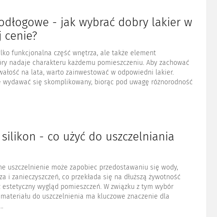
odłogowe - jak wybrać dobry lakier w
 cenie?
tylko funkcjonalna część wnętrza, ale także element
tóry nadaje charakteru każdemu pomieszczeniu. Aby zachować
rwałość na lata, warto zainwestować w odpowiedni lakier.
 wydawać się skomplikowany, biorąc pod uwagę różnorodność
y silikon - co użyć do uszczelniania
e uszczelnienie może zapobiec przedostawaniu się wody,
rza i zanieczyszczeń, co przekłada się na dłuższą żywotność
z estetyczny wygląd pomieszczeń. W związku z tym wybór
materiału do uszczelnienia ma kluczowe znaczenie dla
..