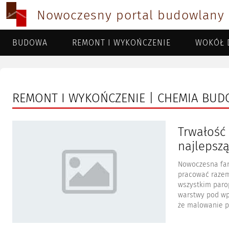
Nowoczesny portal budowlany
BUDOWA
REMONT I WYKOŃCZENIE
WOKÓŁ 
REMONT I WYKOŃCZENIE | CHEMIA BU
Trwałość 
najlepsz
Nowoczesna far
pracować razem
wszystkim parop
warstwy pod wp
że malowanie po