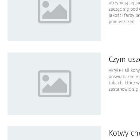
utrzymującej si
zacząć się pod 
jakości farby l
pomieszczeń.
Czym uszc
Akryle i siliko
doświadczenie 
tubach, które w
zastanowić się 
Kotwy che