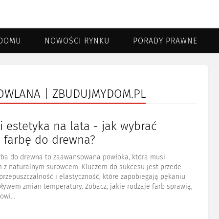
DOMU
NOWOŚCI RYNKU
PORADY PRAWNE
DOWLANA | ZBUDUJMYDOM.PL
i estetyka na lata - jak wybrać
ą farbę do drewna?
ba do drewna to zaawansowana powłoka, która musi
 z naturalnym surowcem. Kluczem do sukcesu jest przede
rzepuszczalność i elastyczność, które zapobiegają pękaniu
ływem zmian temperatury. Zobacz, jakie rodzaje farb sprawią,
wi...