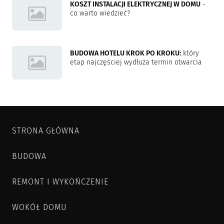
KOSZT INSTALACJI ELEKTRYCZNEJ W DOMU
-
co warto wiedzieć?
BUDOWA HOTELU KROK PO KROKU:
który
etap najczęściej wydłuża termin otwarcia
STRONA GŁÓWNA
BUDOWA
REMONT I WYKOŃCZENIE
WOKÓŁ DOMU