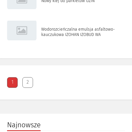
Nowy klej do parkietów UZIN
Wodorozcieńczalna emulsja asfaltowo-
kauczukowa IZOHAN IZOBUD WA
1
2
Najnowsze